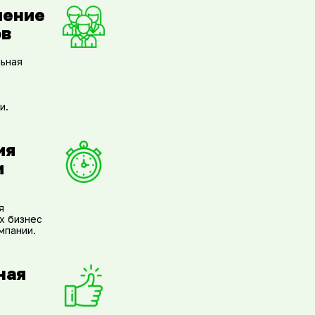
чение
ов
льная
и.
ия
и
я
х бизнес
мпании.
ная