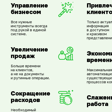
Управление
Привле
бизнесом
клиент
Все нужные
Только актуа
инструменты всегда
информация
под рукой в единой
в доступном
системе.
и красивом
представлени
Увеличение
Эконом
продаж
времен
Больше времени
на клиентов,
Максимальная
а не на документы
автоматизаци
и рутинные операции.
существующи
процессов ко
Сокращение
Слажен
расходов
работа
Необходимый